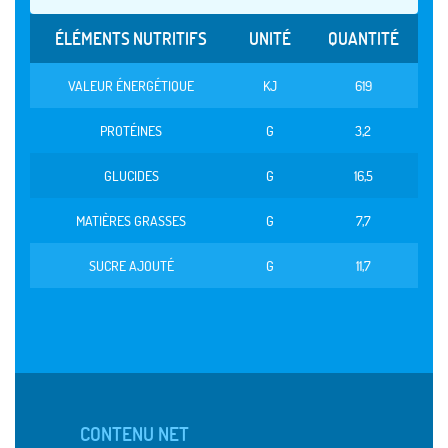
ÉLÉMENTS NUTRITIFS
UNITÉ
QUANTITÉ
VALEUR ÉNERGÉTIQUE
KJ
619
PROTÉINES
G
3,2
GLUCIDES
G
16,5
MATIÈRES GRASSES
G
7,7
SUCRE AJOUTÉ
G
11,7
CONTENU NET