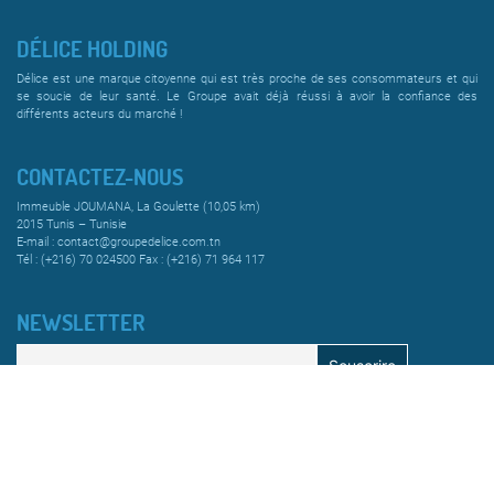
DÉLICE HOLDING
Délice est une marque citoyenne qui est très proche de ses consommateurs et qui
se soucie de leur santé. Le Groupe avait déjà réussi à avoir la confiance des
différents acteurs du marché !
CONTACTEZ-NOUS
Immeuble JOUMANA, La Goulette (10,05 km)
2015 Tunis – Tunisie
E-mail : contact@groupedelice.com.tn
Tél : (+216) 70 024500 Fax : (+216) 71 964 117
NEWSLETTER
© 2020 Délice Holding Tous droits réservés
Développé par :