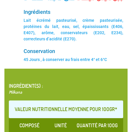
Ingrédients
Lait écrémé pasteurisé, crème pasteurisée,
protéines du lait, eau, sel, épaississants (E406,
E407), arôme, conservateurs (E202, E234),
correcteurs d’acidité (E270).
Conservation
45 Jours , à conserver au frais entre 4° et 6°C
INGRÉDIENT(S) :
Milkana
VALEUR NUTRITIONNELLE MOYENNE POUR 1OOGR*
COMPOSÉ
UNITÉ
QUANTITÉ PAR 1OOG